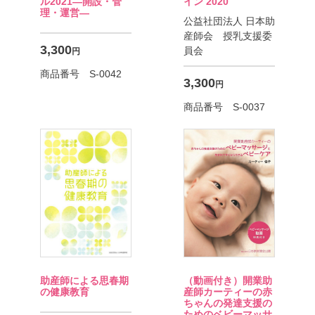
イン 2020
ル2021―開設・管
理・運営―
公益社団法人 日本助
産師会 授乳支援委
3,300
員会
円
商品番号 S-0042
3,300
円
商品番号 S-0037
助産師による思春期
（動画付き）開業助
の健康教育
産師カーティーの
赤
ちゃんの発達支援の
ためのベビーマッサ