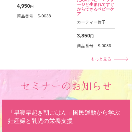
ージと
生まれてすぐ
4,950
円
からできるベビーケ
ア
商品番号 S-0038
カーティー倫子
3,850
円
商品番号 S-0036
もっと見る
「早寝早起き朝ごはん」国民運動から学ぶ
妊産婦と乳児の栄養支援