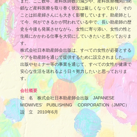
また、ここ数年、産科医師数の減少や、産科医療機関の閉
鎖など産科医療を取り巻く状況は厳しくなっており、その
ことは妊産婦さんにも大きく影響しています。助産師とし
て今、何ができるかが問われている中で、長い助産師の歴
史を今後も発展させながら、女性に寄り添い、女性の性と
生殖にかかわる仕事を大切にしていきたいと思っておりま
す。
株式会社日本助産師会出版は、すべての女性が必要とする
ケアを助産師を通じて提供するために設立されました。
出版やセミナー等の事業を通じて、すべての女性が健康で
安心な生活を送れるよう日々努力したいと思っておりま
す。
会社概要
社 名 株式会社日本助産師会出版 JAPANESE
MIDWIVES’ PUBLISHING CORPORATION（JMPC）
設 立 2010年6月