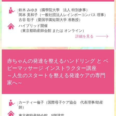
鈴木 みゆき（國學院大學 法人 特別参事）
講師
岡本 美和子（一般社団法人レインボーコンパス 理事）
古谷 彰子（愛国学園短期大学 准教授）
ハイブリッド開催
開催場所
（東京都助産師会館 または オンライン）
詳細を見る
赤ちゃんの発達を整えるハンドリング と ベ
ビーマッサージ インストラクター講座
～人生のスタートを整える発達ケアの専門
家へ～
カーティー倫子（国際母子ケア協会 代表理事/助産
講師
師）
開催場所
東京都助産師会館 5階講堂