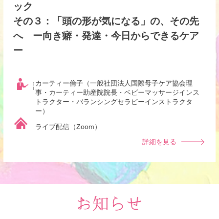
ック
その３：「頭の形が気になる」の、その先
へ ー向き癖・発達・今日からできるケア
ー
カーティー倫子（一般社団法人国際母子ケア協会理
講師
事・カーティー助産院院長・ベビーマッサージインス
トラクター・バランシングセラピーインストラクタ
ー）
開催場所
ライブ配信（Zoom）
詳細を見る