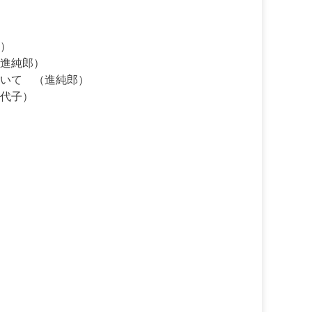
）
進純郎）
いて （進純郎）
代子）