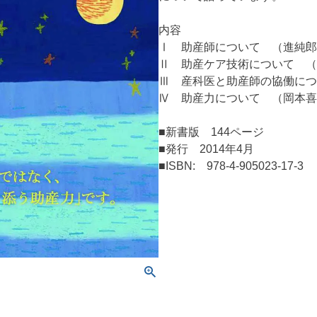
内容
Ⅰ 助産師について （進純郎
Ⅱ 助産ケア技術について （
Ⅲ 産科医と助産師の協働につ
Ⅳ 助産力について （岡本喜
■新書版 144ページ
■発行 2014年4月
■ISBN: 978-4-905023-17-3