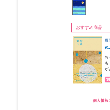
おすすめ商品
母
¥
1
お
も
が
個人情報