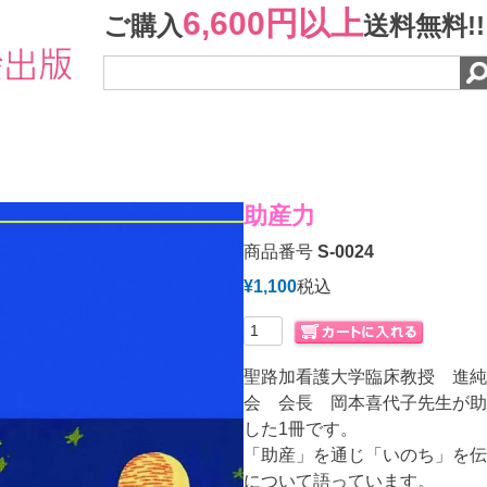
6,600円以上
ご購入
送料無料!!
助産力
商品番号
S-0024
¥
1,100
税込
聖路加看護大学臨床教授 進純
会 会長 岡本喜代子先生が助
した1冊です。
「助産」を通じ「いのち」を伝
について語っています。