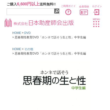
6,600円以上
ご購入
送料無料!!
ご利用ガイド
ログイン
会員登録
MENU
HOME
DVD
思春期性教育DVD「ホンネで話そう生と性」中学生編
HOME
その他
思春期性教育DVD「ホンネで話そう生と性」中学生編