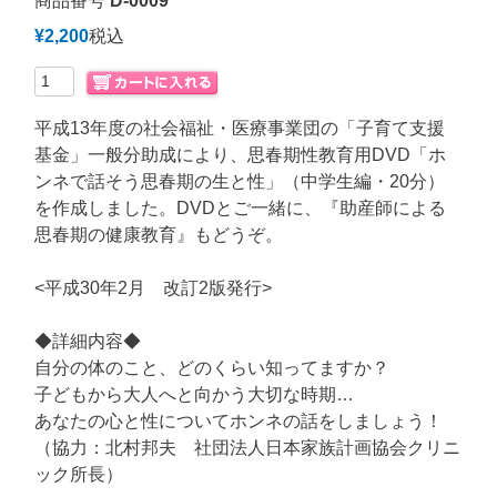
商品番号
D-0009
¥
2,200
税込
平成13年度の社会福祉・医療事業団の「子育て支援
基金」一般分助成により、思春期性教育用DVD「ホ
ンネで話そう思春期の生と性」（中学生編・20分）
を作成しました。DVDとご一緒に、『助産師による
思春期の健康教育』もどうぞ。
<平成30年2月 改訂2版発行>
◆詳細内容◆
自分の体のこと、どのくらい知ってますか？
子どもから大人へと向かう大切な時期…
あなたの心と性についてホンネの話をしましょう！
（協力：北村邦夫 社団法人日本家族計画協会クリニ
ック所長）